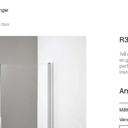
ngar
+ Dörr
R3
Två 
en g
per
ins
An
Mått
Väns