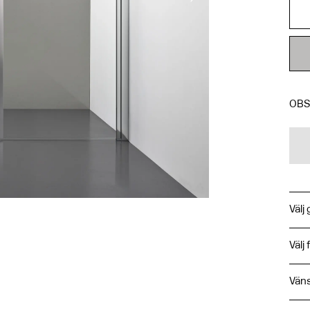
OBS!
Välj 
Välj
Vän
Väns