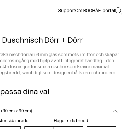
Support
Om ROOH
ÅF-portal
 Duschnisch Dörr + Dörr
raka nischdörrar i 6 mm glas som möts i mitten och skapar
enerös ingång med hjälp av ett integrerat handtag – den
fekta lösningen för smala nischer som kräver maximal
tegsbredd, samtidigt som designen hålls ren och modern.
passa dina val
 (90 cm x 90 cm)
ter sida bredd
Höger sida bredd