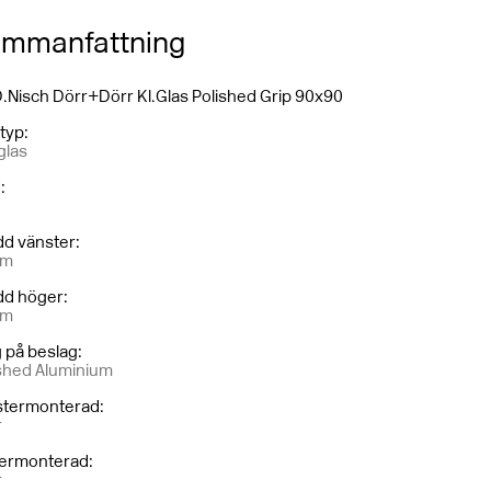
Dörr
Dörr
mmanfattning
glas
Frostat glas
.Nisch Dörr+Dörr Kl.Glas Polished Grip 90x90
e Black
Polished Aluminium
styp
:
glas
d
:
dd vänster
:
cm
dd höger
:
cm
 på beslag
:
shed Aluminium
stermonterad
:
r
ermonterad
:
r