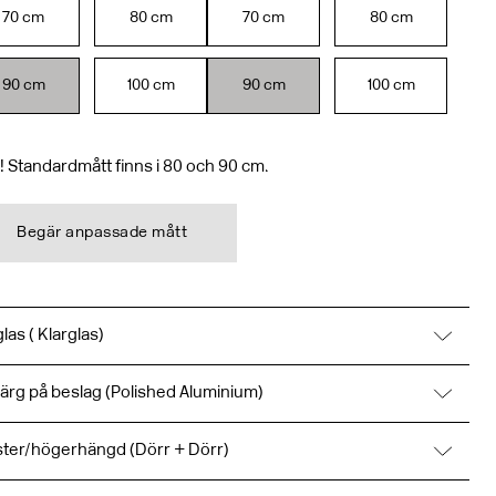
70
cm
80
cm
70
cm
80
cm
90
cm
100
cm
90
cm
100
cm
 Standardmått finns i 80 och 90 cm.
Begär anpassade mått
glas ( Klarglas)
 färg på beslag (Polished Aluminium)
ster/högerhängd (Dörr + Dörr)
ter sida
Höger sida