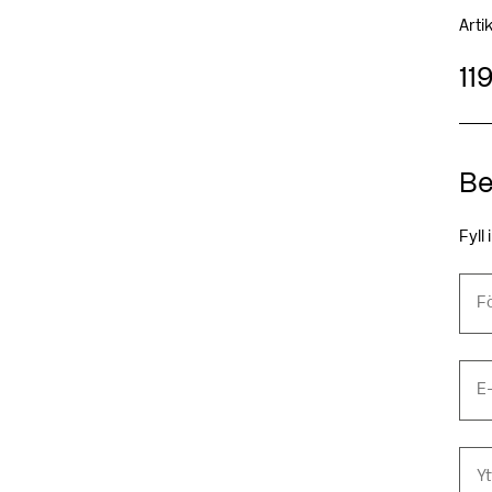
Art
11
Be
Fyll